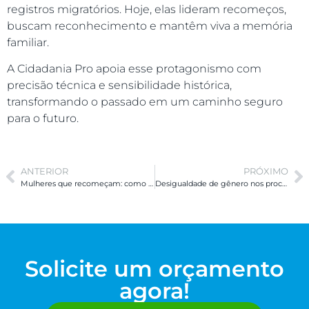
registros migratórios. Hoje, elas lideram recomeços,
buscam reconhecimento e mantêm viva a memória
familiar.
A Cidadania Pro apoia esse protagonismo com
precisão técnica e sensibilidade histórica,
transformando o passado em um caminho seguro
para o futuro.
ANTERIOR
PRÓXIMO
Mulheres que recomeçam: como a cidadania ou residência legal ajuda na reconstrução de trajetórias fora do Brasil
Desigualdade de gênero nos processos de cidadania: entre avanços legais e barreiras silenciosas
Solicite um orçamento
agora!