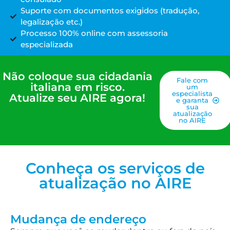
Suporte com documentos exigidos (tradução,
legalização etc.)
Processo 100% online com assessoria
especializada
Não coloque sua cidadania
Fale com
italiana em risco.
um
especialista
Atualize seu AIRE agora!
e garanta
sua
atualização
no AIRE
Conheça os serviços de
atualização no AIRE
Mudança de endereço