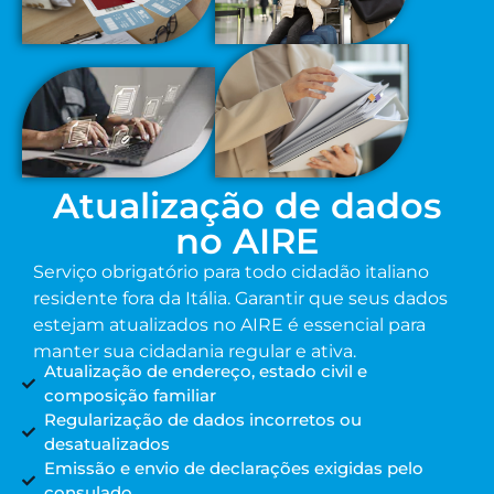
Atualização de dados
no AIRE
Serviço obrigatório para todo cidadão italiano
residente fora da Itália. Garantir que seus dados
estejam atualizados no AIRE é essencial para
manter sua cidadania regular e ativa.
Atualização de endereço, estado civil e
composição familiar
Regularização de dados incorretos ou
desatualizados
Emissão e envio de declarações exigidas pelo
consulado